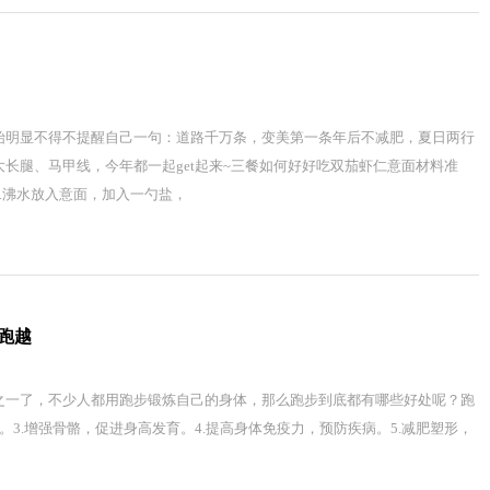
始明显不得不提醒自己一句：道路千万条，变美第一条年后不减肥，夏日两行
长腿、马甲线，今年都一起get起来~三餐如何好好吃双茄虾仁意面材料准
.沸水放入意面，加入一勺盐，
跑越
之一了，不少人都用跑步锻炼自己的身体，那么跑步到底都有哪些好处呢？跑
。3.增强骨骼，促进身高发育。4.提高身体免疫力，预防疾病。5.减肥塑形，