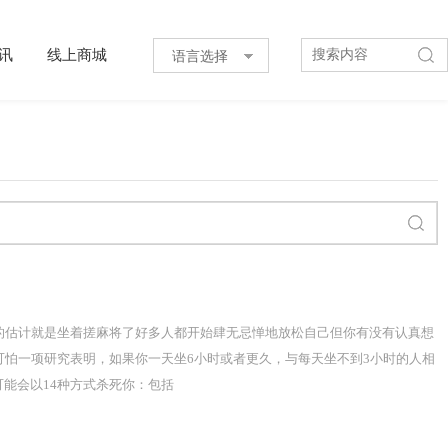
讯
线上商城
语言选择
的估计就是坐着搓麻将了好多人都开始肆无忌惮地放松自己但你有没有认真想
可怕一项研究表明，如果你一天坐6小时或者更久，与每天坐不到3小时的人相
可能会以14种方式杀死你：包括