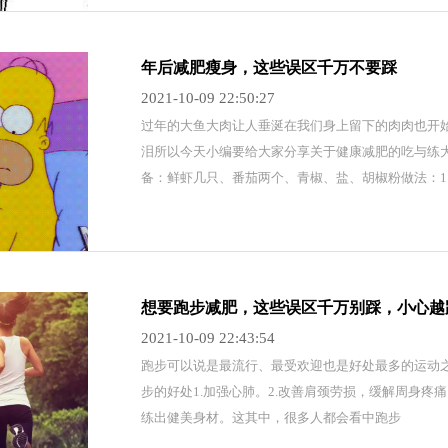
年后减肥瘦身，这些误区千万不要踩
2021-10-09 22:50:27
​过年的大鱼大肉让人垂涎在我们身上留下的肉肉也开
泪所以今天小编要给大家分享关于健康减肥的吃与练大
备：鲜虾几只、番茄两个、青椒、盐、胡椒粉做法：1
想要跑步减肥，这些误区千万别踩，小心越
2021-10-09 22:43:54
​跑步可以说是最流行、最受欢迎也是好处最多的运动
步的好处1.加强心肺。2.改善肩颈劳损，缓解周身疼痛
练出健美身材。这其中，很多人都会看中跑步