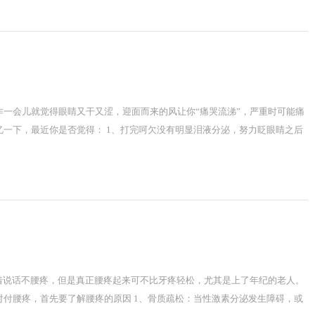
作一会儿就觉得眼睛又干又涩，迎面而来的风让你“痛哭流涕”，严重时可能痛
一下，最近你是否觉得： 1、打完呵欠没有明显泪液分泌，努力眨眼睛之后
站着说话不腰疼，但是真正腰疼起来可不比牙疼轻松，尤其是上了年纪的老人。
付腰疼，首先要了解腰疼的原因 1、骨质疏松：当性激素分泌发生障碍，或