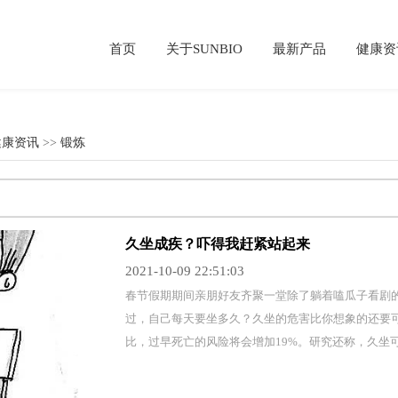
首页
关于SUNBIO
最新产品
健康资
健康资讯
>>
锻炼
久坐成疾？吓得我赶紧站起来
2021-10-09 22:51:03
​春节假期期间亲朋好友齐聚一堂除了躺着嗑瓜子看剧
过，自己每天要坐多久？久坐的危害比你想象的还要
比，过早死亡的风险将会增加19%。研究还称，久坐