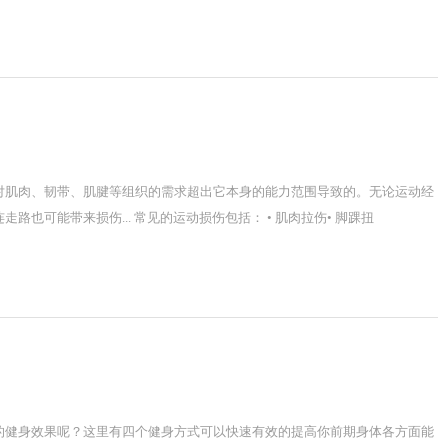
对肌肉、韧带、肌腱等组织的需求超出它本身的能力范围导致的。无论运动经
也可能带来损伤... 常见的运动损伤包括： • 肌肉拉伤• 脚踝扭
的健身效果呢？这里有四个健身方式可以快速有效的提高你前期身体各方面能